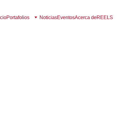
icio
Portafolios
Noticias
Eventos
Acerca de
REELS