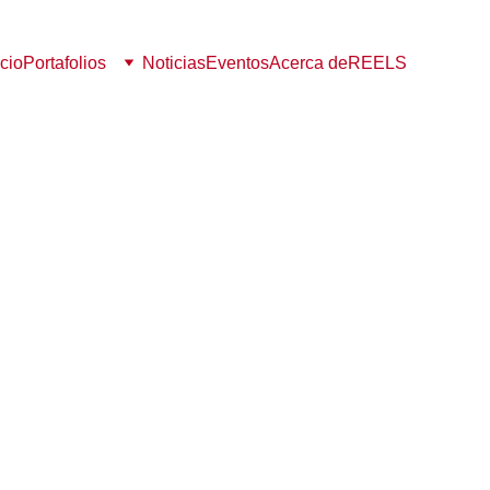
icio
Portafolios
Noticias
Eventos
Acerca de
REELS