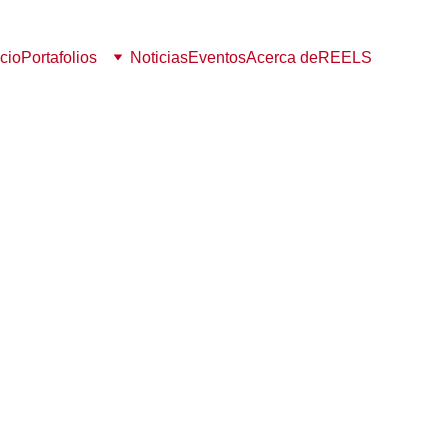
icio
Portafolios
Noticias
Eventos
Acerca de
REELS