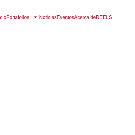
icio
Portafolios
Noticias
Eventos
Acerca de
REELS